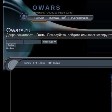
OWARS
Августа 07, 2026, 10:53:39 22:53*
НАЧАЛО
ПОМОЩЬ
ВОЙТИ
РЕГИСТРАЦИЯ
Owars.ru
Добро пожаловать,
Гость
. Пожалуйста,
войдите
или
зарегистрируйт
Войти
Owars
-
Off-Топик
-
Off-Топик