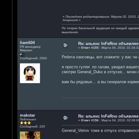
«
Последнее редактирование: Марта 02, 2010, 1
Анархист
»
По теории банальной эрудиции не каждый здраво
мышления.
liam604
Re: альянс InFeRno объявля
PR менеджер
«
Ответ #155 :
Марта 04, 2010, 01:34:32
Маршал
Ребята хаосовцы, вот скажите: у вас че
Сообщений: 2583
я просто гуляя по галам, увидел вашего
смотрю General_Duke в отпуске... млин 
вам бы рядовых... а вы генералов корми
makstar
Re: альянс InFeRno объявля
Лейтенант
«
Ответ #156 :
Марта 04, 2010, 02:06:08
Сообщений: 220
General_Vetrov тоже в отпуск отправилс