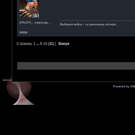
[XRuST]... навсегда...
Выбирая войну - ты умножишь потери...
WWW
Страниц:
1
...
9
10
[
11
] |
Вверх
Powered by SM