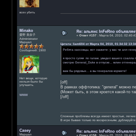
всех убить
Minako
Re: альянс InFeRno объявля
愛野 美奈子
«
Ответ #157 :
Марта 04, 2010, 02:40:43
Administrator
Маршал
Цитата: liam604 от Марта 04, 2010, 01:34:32 13:3
Ребята хаосовцы, вот скажите: у вас че алл ген
Сообщений: 1900
я просто гуляя по галам, увидел вашего соалла п
смотрю General_Duke в отпуске... млин отгенера
вам бы рядовых... а вы генералов кормите!
Нет вещи, которую
нельзя было бы
[off]
улучшить.
В рамках оффтопика: "general" можно пе
(Может быть, в этом кроется какой-то та
WWW
[/off]
Сложные проблемы всегда имеют простые, легкие
В игре бываю только по воскресеньям, дублируйт
Casey
Re: альянс InFeRno объявля
Маршал
«
Ответ #158 :
Марта 05, 2010, 09:48:32