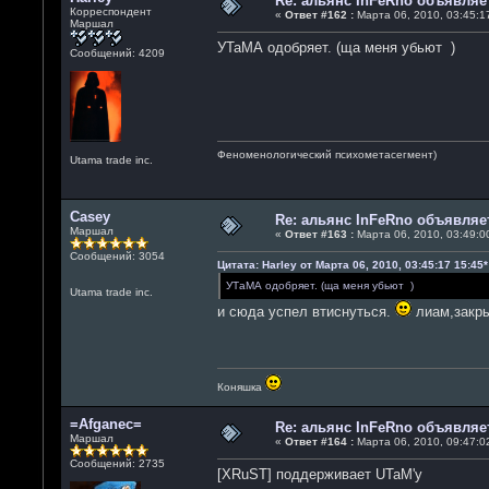
Re: альянс InFeRno объявля
Корреспондент
«
Ответ #162 :
Марта 06, 2010, 03:45:17
Маршал
УТаМА одобряет. (ща меня убьют )
Сообщений: 4209
Феноменологический психометасегмент)
Utama trade inc.
Casey
Re: альянс InFeRno объявля
Маршал
«
Ответ #163 :
Марта 06, 2010, 03:49:00
Сообщений: 3054
Цитата: Harley от Марта 06, 2010, 03:45:17 15:45*
УТаМА одобряет. (ща меня убьют )
Utama trade inc.
и сюда успел втиснуться.
лиам,закры
Коняшка
=Afganec=
Re: альянс InFeRno объявля
Маршал
«
Ответ #164 :
Марта 06, 2010, 09:47:02
Сообщений: 2735
[XRuST] поддерживает UTaM'y