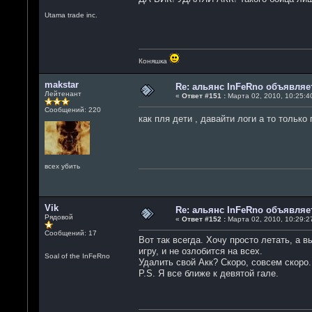
Utama trade inc.
Коняшка
makstar
Re: альянс InFeRno объявля
Лейтенант
«
Ответ #151 :
Марта 02, 2010, 10:25:40
Сообщений: 220
как пля дети , давайти логи а то тольк
всех убить
Vik
Re: альянс InFeRno объявля
Рядовой
«
Ответ #152 :
Марта 02, 2010, 10:29:27
Сообщений: 17
Вот так всегда. Хочу просто летать, а 
игру, и не озлобится на всех.
Soal of the InFeRno
Удалить свой Акк? Скоро, совсем скоро
P.S. Я все ближе к девятой гале.