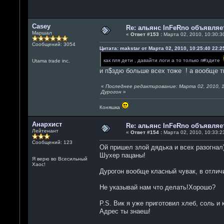
Casey
Re: альянс InFeRno объявля
Маршал
«
Ответ #153 :
Марта 02, 2010, 10:30:30
Сообщений: 3054
Цитата: makstar от Марта 02, 2010, 10:25:40 22:2
как пля дети , давайти логи а то только п#здите
Utama trade inc.
и п$здю больше всех тоже ! а вообще т
«
Последнее редактирование: Марта 02, 2010, 1
Дурогон
»
Коняшка
Анархист
Re: альянс InFeRno объявля
Лейтенант
«
Ответ #154 :
Марта 02, 2010, 10:33:23
Сообщений: 123
Ой пришел злой дядька и всех разогнал)
Шухер пацаны!
Я верю во Всесильный
Хаос!
Дурогон вообще класный чувак, в отли
Не указывай нам что делать!Хорошо?
P.S. Вик я уже приготовил хлеб, соль и
Адрес ты знаеш!