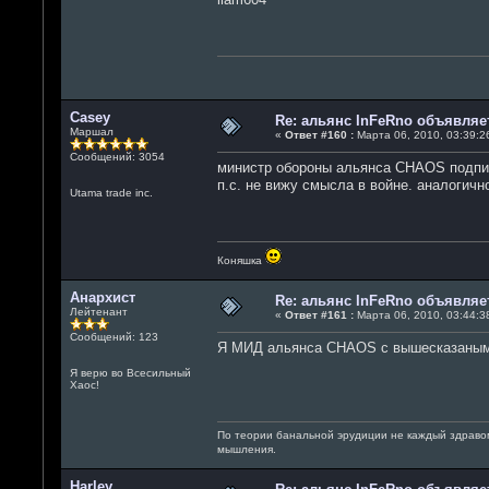
Casey
Re: альянс InFeRno объявля
Маршал
«
Ответ #160 :
Марта 06, 2010, 03:39:26
Сообщений: 3054
министр обороны альянса CHAOS подп
п.с. не вижу смысла в войне. аналогичн
Utama trade inc.
Коняшка
Анархист
Re: альянс InFeRno объявля
Лейтенант
«
Ответ #161 :
Марта 06, 2010, 03:44:38
Сообщений: 123
Я МИД альянса CHAOS с вышесказаным 
Я верю во Всесильный
Хаос!
По теории банальной эрудиции не каждый здраво
мышления.
Harley