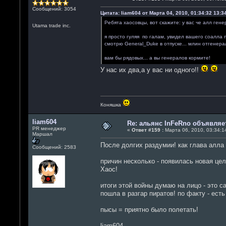
Сообщений: 3054
Цитата: liam604 от Марта 04, 2010, 01:34:32 13:3
Ребята хаосовцы, вот скажите: у вас че алл ген
Utama trade inc.
я просто гуляя по галам, увидел вашего соалла п
смотрю General_Duke в отпуске... млин отгенера
вам бы рядовых... а вы генералов кормите!
У нас их два,а у вас ни одного!!
Коняшка
liam604
Re: альянс InFeRno объявля
PR менеджер
«
Ответ #159 :
Марта 06, 2010, 03:34:14
Маршал
После долгих раздумии! как глава алл
Сообщений: 2583
причин несколько - появилась новая це
Хаос!
итоги этой войны думаю на лицо - это с
пошла в разгар пиратов! по факту - ест
пысы = приятно было полетать!
liam604