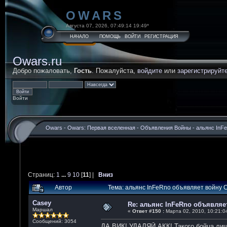
OWARS
Августа 07, 2026, 07:49:14 19:49*
НАЧАЛО
ПОМОЩЬ
ВОЙТИ
РЕГИСТРАЦИЯ
Owars.ru
Добро пожаловать,
Гость
. Пожалуйста,
войдите
или
зарегистрируйт
Войти
Owars
-
Owars: Первая вселенная
-
Объявления Войны
-
альянс InF
Страниц:
1
...
9
10
[
11
] |
Вниз
Автор
Тема: альянс InFeRno объявляет войну
Casey
Re: альянс InFeRno объявля
Маршал
«
Ответ #150 :
Марта 02, 2010, 10:21:04
Сообщений: 3054
ДА ВИК! УДАЛЯЙ АКК! Такого бойца лиши