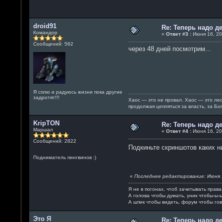
droid91
Re: Теперь надо 
Командор
«
Ответ #3 :
Июня 16, 20
Сообщений: 562
через 48 дней посмотрим...
Я сплю и радуюсь жизни пока другие
задротят!!!
Хаос — это не провал. Хаос — это лес
продолжая цепляться за власть, за Б
KripTON
Re: Теперь надо 
Маршал
«
Ответ #4 :
Июня 16, 20
Сообщений: 2822
Подкиньте скриншотов каких н
Подниматель пингвинов :)
«
Последнее редактирование: Июня 1
Я не в погонах, чтоб зачитывать прав
А голова чтобы думать, уник чтобы-ы-
А шпик чтобы видеть, форум чтобы гов
Это Я
Re: Теперь надо 