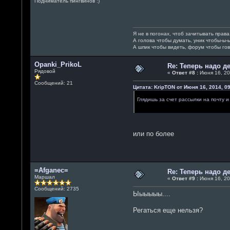
Подниматель пингвинов :)
Я не в погонах, чтоб зачитывать прав
А голова чтобы думать, уник чтобы-ы-
А шпик чтобы видеть, форум чтобы гов
Opanki_PrikoL
Re: Теперь надо 
Рядовой
«
Ответ #8 :
Июня 16, 20
Сообщений: 21
Цитата: KripTON от Июня 16, 2014, 09
Глядишь за счет рассылки на почту 
или по более
=Afganec=
Re: Теперь надо 
Маршал
«
Ответ #9 :
Июня 16, 20
Сообщений: 2735
Ыыыыыы....
Регаться еще нельзя?