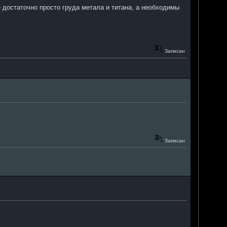
е достаточно просто груда метала и титана, а необходимы
Записан
Записан