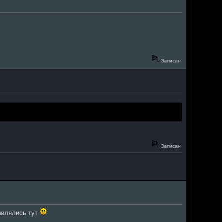
Записан
Записан
являлись тут