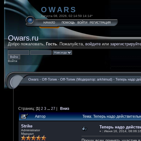
OWARS
Августа 08, 2026, 02:14:59 14:14*
НАЧАЛО
ПОМОЩЬ
ВОЙТИ
РЕГИСТРАЦИЯ
Owars.ru
Добро пожаловать,
Гость
. Пожалуйста,
войдите
или
зарегистрируйт
Войти
Owars
-
Off-Топик
-
Off-Топик
(Модератор:
arkhimud
) -
Теперь надо де
Страниц: [
1
]
2
3
...
27
|
Вниз
Автор
Тема: Теперь надо действитель
Strike
Теперь надо дейст
Administrator
«
:
Июня 16, 2014, 08:06:16
Маршал
Прошу всех принять участие в