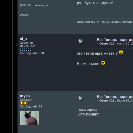
ps - бутстрап рулит!
[XRuST]... навсегда...
WWW
Выбирая войну - ты умножишь потери.
al_x
Re: Теперь надо 
Советник
«
Ответ #10 :
Июня 16, 2
Лейтенант
ого ! игра еще живет ?
Сообщений: 210
Всем привет
myza
Re: Теперь надо 
Сержант
«
Ответ #11 :
Июня 16, 2
Сообщений: 78
Тоже здесь.
..кто помнит.