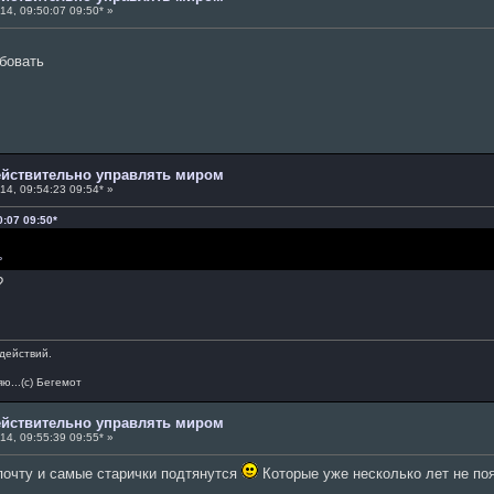
14, 09:50:07 09:50* »
обовать
действительно управлять миром
14, 09:54:23 09:54* »
0:07 09:50*
ь
?
действий.
ю...(с) Бегемот
действительно управлять миром
14, 09:55:39 09:55* »
почту и самые старички подтянутся
Которые уже несколько лет не по