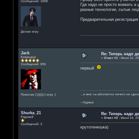
Сообщений: 1668
Где надо не просто воевать а
разные технологии, сытые лю
Предварительная регистрация 
Делаю игру
Jack
Re: Теперь надо 
Командор
«
Ответ #1 :
Июня 16, 201
Сообщений: 956
первый
...и мне ты абсолютно ничего не сдел
Помогаю [:|||||||:] игру :)
---Гудяша
Shurka_21
Re: Теперь надо 
Рядовой
«
Ответ #2 :
Июня 16, 20
Сообщений: 3
крутотенюшка)