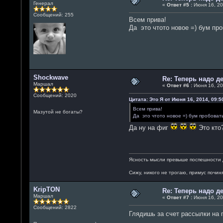
Генерал
«
Ответ #5 :
Июня 16, 20
Сообщений: 255
Всем прива!
Да это чтото новое =) бум пр
Shockwave
Re: Теперь надо 
Маршал
«
Ответ #6 :
Июня 16, 20
Сообщений: 2020
Цитата: Это Я от Июня 16, 2014, 09:5
Всем прива!
Мазутой не богаты?
Да это чтото новое =) бум пробоват
Да ну на фиг
Это кто
Ясность мысли превыше поспешности 
Сижу, никого не трогаю, примус починя
KripTON
Re: Теперь надо 
Маршал
«
Ответ #7 :
Июня 16, 20
Сообщений: 2822
Глядишь за счет рассылки на 