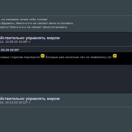
а, но напомню зачем тебе голова!
ы фармить. Никто-о-о-о не сможет меня остановить
орить! Никто-о-о-о не сможет меня остановить
действительно управлять миром
14, 10:08:20 10:08* »
:55:39 09:55*
и самые старички подтянутся
Которые уже несколько лет не появлялись тут
действительно управлять миром
14, 10:12:23 10:12* »