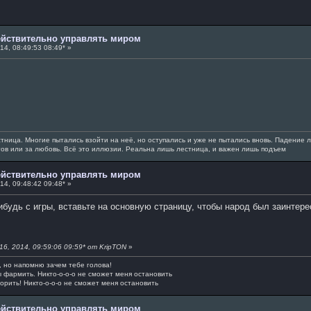
действительно управлять миром
14, 08:49:53 08:49* »
тница. Многие пытались взойти на неё, но оступались и уже не пытались вновь. Падение л
огов или за любовь. Всё это иллюзии. Реальна лишь лестница, и важен лишь подъем
действительно управлять миром
14, 09:48:42 09:48* »
ибудь с игры, вставьте на основную страницу, чтобы народ был заинтер
6, 2014, 09:59:06 09:59* от KripTON
»
а, но напомню зачем тебе голова!
ы фармить. Никто-о-о-о не сможет меня остановить
орить! Никто-о-о-о не сможет меня остановить
действительно управлять миром