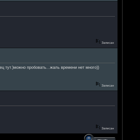
Записан
ец тут.)можно пробовать...жаль времени нет много))
Записан
Записан