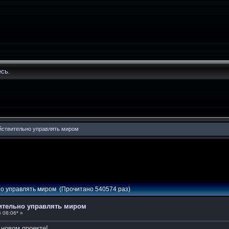
есь
.
йствительно управлять миром
но управлять миром (Прочитано 540574 раз)
вительно управлять миром
 08:06* »
 новом проекте!