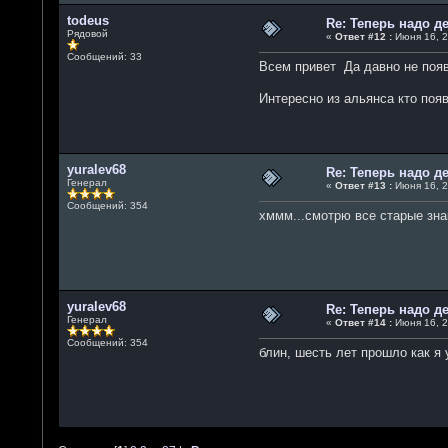
todeus
Re: Теперь надо 
Рядовой
«
Ответ #12 :
Июня 16, 2
Сообщений: 33
Всем привет Да давно не появл
Интересно из альянса кто появ
yuralev68
Re: Теперь надо 
Генерал
«
Ответ #13 :
Июня 16, 2
Сообщений: 354
хммм...смотрю все старые знак
yuralev68
Re: Теперь надо 
Генерал
«
Ответ #14 :
Июня 16, 2
Сообщений: 354
блин, шесть лет прошло как я 