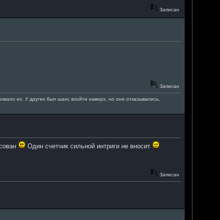
Записан
Записан
омало их. У других был шанс взойти наверх, но они отказывались,
есован
Один счетчик сильной интриги не вносит
Записан