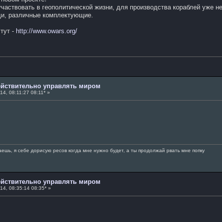
 участвовать в геополитической жизни, для производства кораблей уже н
ди, различные комплектующие.
тут -
http://www.owars.org/
действительно управлять миром
4, 08:11:27 08:11* »
аешь, я себе дорисую ресов когда мне нужно будет, а ты продолжай рвать мне попку
действительно управлять миром
14, 08:35:14 08:35* »