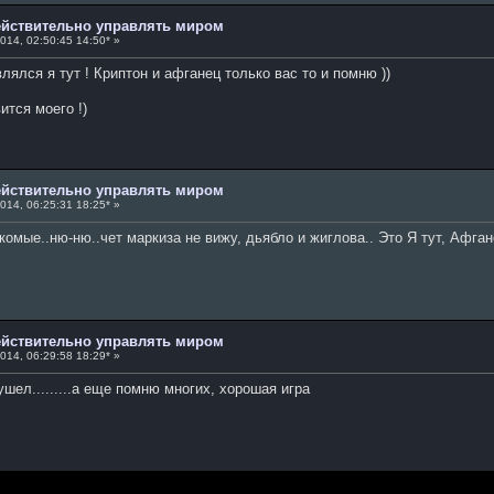
действительно управлять миром
014, 02:50:45 14:50* »
ялся я тут ! Криптон и афганец только вас то и помню ))
ится моего !)
действительно управлять миром
014, 06:25:31 18:25* »
омые..ню-ню..чет маркиза не вижу, дьябло и жиглова.. Это Я тут, Афган
действительно управлять миром
014, 06:29:58 18:29* »
ушел.........а еще помню многих, хорошая игра