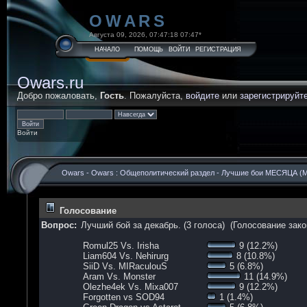
OWARS
Августа 09, 2026, 07:47:18 07:47*
НАЧАЛО
ПОМОЩЬ
ВОЙТИ
РЕГИСТРАЦИЯ
Owars.ru
Добро пожаловать,
Гость
. Пожалуйста,
войдите
или
зарегистрируйт
Войти
Owars
-
Owars : Общеполитический раздел
-
Лучшие бои МЕСЯЦА
(М
Голосование
Вопрос:
Лучший бой за декабрь. (3 голоса) (Голосование закон
Romul25 Vs. Irisha
9 (12.2%)
Liam604 Vs. Nehirurg
8 (10.8%)
SiiD Vs. MIRaculouS
5 (6.8%)
Aram Vs. Monster
11 (14.9%)
Olezhe4ek Vs. Mixa007
9 (12.2%)
Forgotten vs SOD94
1 (1.4%)