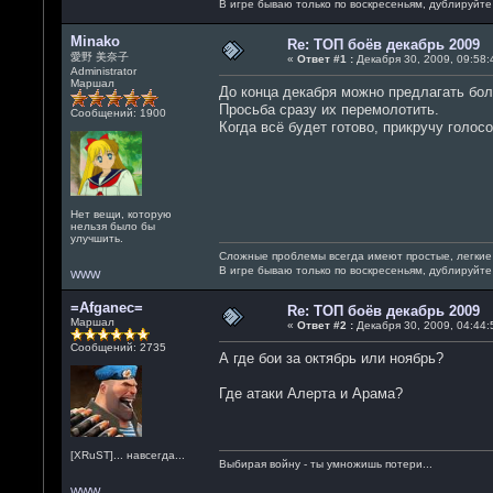
В игре бываю только по воскресеньям, дублируйт
Minako
Re: ТОП боёв декабрь 2009
愛野 美奈子
«
Ответ #1 :
Декабря 30, 2009, 09:58:
Administrator
Маршал
До конца декабря можно предлагать бол
Просьба сразу их перемолотить.
Сообщений: 1900
Когда всё будет готово, прикручу голос
Нет вещи, которую
нельзя было бы
улучшить.
Сложные проблемы всегда имеют простые, легкие
В игре бываю только по воскресеньям, дублируйт
WWW
=Afganec=
Re: ТОП боёв декабрь 2009
Маршал
«
Ответ #2 :
Декабря 30, 2009, 04:44:
Сообщений: 2735
А где бои за октябрь или ноябрь?
Где атаки Алерта и Арама?
[XRuST]... навсегда...
Выбирая войну - ты умножишь потери...
WWW