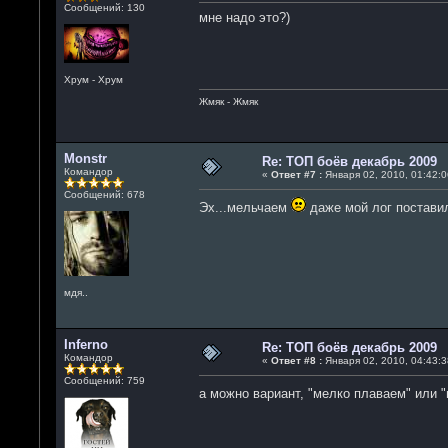
Сообщений: 130
мне надо это?)
Хрум - Хрум
Жмяк - Жмяк
Monstr
Re: ТОП боёв декабрь 2009
Командор
«
Ответ #7 :
Января 02, 2010, 01:42:0
Сообщений: 678
Эх...мельчаем
даже мой лог постав
мдя..
Inferno
Re: ТОП боёв декабрь 2009
Командор
«
Ответ #8 :
Января 02, 2010, 04:43:3
Сообщений: 759
а можно вариант, "мелко плаваем" или 