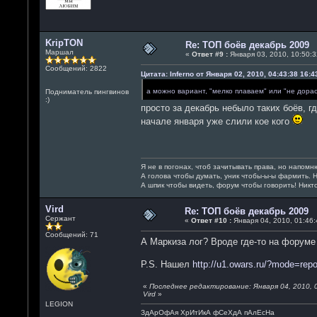
KripTON
Re: ТОП боёв декабрь 2009
Маршал
«
Ответ #9 :
Января 03, 2010, 10:50:3
Сообщений: 2822
Цитата: Inferno от Января 02, 2010, 04:43:38 16:4
а можно вариант, "мелко плаваем" или "не дора
Подниматель пингвинов
:)
просто за декабрь небыло таких боёв, г
начале января уже слили кое кого
Я не в погонах, чтоб зачитывать права, но напомн
А голова чтобы думать, уник чтобы-ы-ы фармить. 
А шпик чтобы видеть, форум чтобы говорить! Никт
Vird
Re: ТОП боёв декабрь 2009
Сержант
«
Ответ #10 :
Января 04, 2010, 01:46:
Сообщений: 71
А Маркиза лог? Вроде где-то на форуме 
P.S. Нашел
http://u1.owars.ru/?mode=rep
«
Последнее редактирование: Января 04, 2010, 0
Vird
»
LEGION
ЗдАрОфАя ХрИтИкА фСеХдА пАлЕсНа