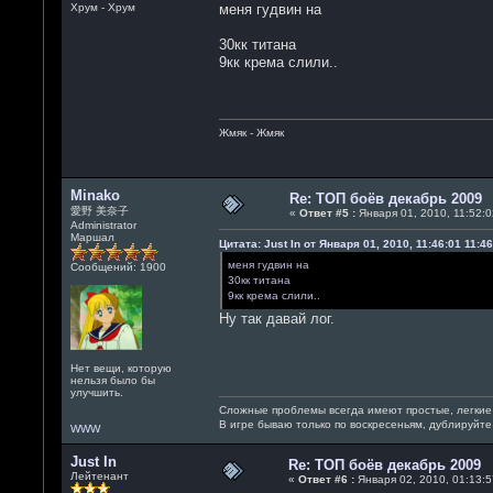
Хрум - Хрум
меня гудвин на
30кк титана
9кк крема слили..
Жмяк - Жмяк
Minako
Re: ТОП боёв декабрь 2009
愛野 美奈子
«
Ответ #5 :
Января 01, 2010, 11:52:0
Administrator
Маршал
Цитата: Just In от Января 01, 2010, 11:46:01 11:46
меня гудвин на
Сообщений: 1900
30кк титана
9кк крема слили..
Ну так давай лог.
Нет вещи, которую
нельзя было бы
улучшить.
Сложные проблемы всегда имеют простые, легкие
В игре бываю только по воскресеньям, дублируйт
WWW
Just In
Re: ТОП боёв декабрь 2009
Лейтенант
«
Ответ #6 :
Января 02, 2010, 01:13:5