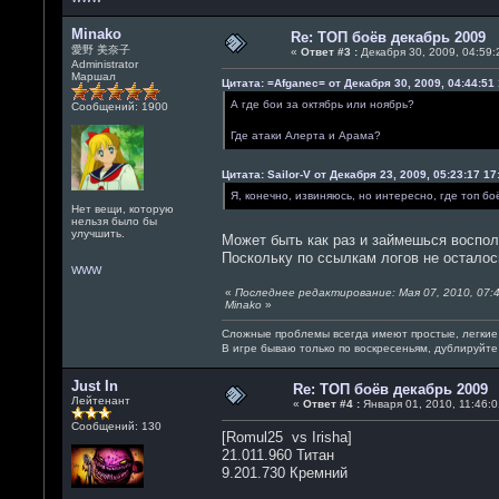
Minako
Re: ТОП боёв декабрь 2009
愛野 美奈子
«
Ответ #3 :
Декабря 30, 2009, 04:59:
Administrator
Маршал
Цитата: =Afganec= от Декабря 30, 2009, 04:44:51 
А где бои за октябрь или ноябрь?
Сообщений: 1900
Где атаки Алерта и Арама?
Цитата: Sailor-V от Декабря 23, 2009, 05:23:17 17
Я, конечно, извиняюсь, но интересно, где топ бо
Нет вещи, которую
нельзя было бы
улучшить.
Может быть как раз и займешься воспо
Поскольку по ссылкам логов не осталось
WWW
«
Последнее редактирование: Мая 07, 2010, 07:4
Minako
»
Сложные проблемы всегда имеют простые, легкие
В игре бываю только по воскресеньям, дублируйт
Just In
Re: ТОП боёв декабрь 2009
Лейтенант
«
Ответ #4 :
Января 01, 2010, 11:46:0
Сообщений: 130
[Romul25 vs Irisha]
21.011.960 Титан
9.201.730 Кремний