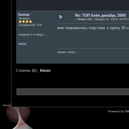
kumar
Re: ТОП боёв декабрь 2009
Генерал
«
Ответ #11 :
Января 22, 2010, 04:45:
Сообщений: 378
мне понравилась подстава к хрену 30 са
покурим и в овару ....
WWW
привет оварс ...
Страниц: [
1
] |
Вверх
Powered by SM