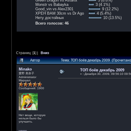
Green Dragon vs Astarot
5 (6.8%)
Monstr vs Babayka
3 (4.1%)
Good_vin vs Alex2301
9 (12.2%)
XPEH BAM 30cm vs Dr Ago
4 (5.4%)
Нету достойных
10 (13.5%)
Всего голосов: 46
Страниц: [
1
] |
Вниз
Автор
Тема: ТОП боёв декабрь 2009 (Прочитано
Minako
ТОП боёв декабрь 2009
愛野 美奈子
«
:
Декабря 30, 2009, 09:56:10 09:5
Administrator
Маршал
Сообщений: 1900
Нет вещи, которую
нельзя было бы
улучшить.