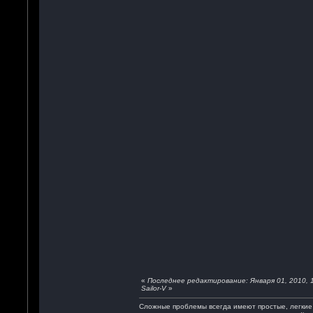
«
Последнее редактирование: Января 01, 2010, 1
Sailor-V
»
Сложные проблемы всегда имеют простые, легкие