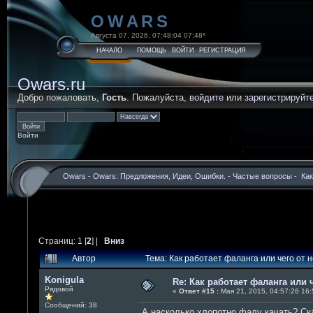
OWARS
Августа 07, 2026, 07:48:04 07:48*
НАЧАЛО
ПОМОЩЬ
ВОЙТИ
РЕГИСТРАЦИЯ
Owars.ru
Добро пожаловать,
Гость
. Пожалуйста,
войдите
или
зарегистрируйт
Войти
Owars
-
Owars: Предложения, Идеи, Ошибки.
-
Частые вопросы
-
Как
Страниц:
1
[
2
] |
Вниз
Автор
Тема: Как работает фаланга или чего от 
Konigula
Re: Как работает фаланга или 
Рядовой
«
Ответ #15 :
Мая 21, 2015, 04:57:26 16:
Сообщений: 38
А насколько хлопотно фалу качать? Ска