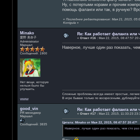
Ну, с потертыми корами и прочим компро
помощь фаланги или так, в ручную? Вро
«
Последнее редактирование: Мая 21, 2015, 05:0
Konigula
»
Minako
Re: Как работает фаланга или 
愛野 美奈子
«
Ответ #16 :
Мая 22, 2015, 08:47:57 20:
Administrator
Маршал
Наверное, лучше один раз показать, чем
Сообщений: 1900
Нет вещи, которую
нельзя было бы
улучшить.
Сложные проблемы всегда имеют простые, легкие
В игре бываю только по воскресеньям, дублируйт
WWW
good_vin
Re: Как работает фаланга или 
PR менеджер
«
Ответ #17 :
Мая 22, 2015, 11:33:23 23:
Маршал
Цитата: Minako от Мая 22, 2015, 08:47:57 20:47*
Сообщений: 3835
Наверное, лучше один раз показать, чем сто раз