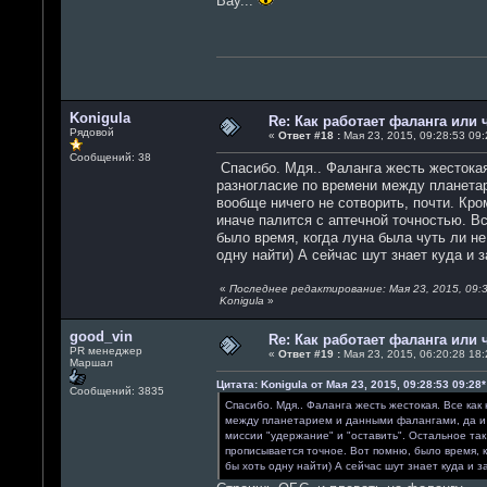
Вау...
Konigula
Re: Как работает фаланга или 
Рядовой
«
Ответ #18 :
Мая 23, 2015, 09:28:53 09:
Сообщений: 38
Спасибо. Мдя.. Фаланга жесть жестокая.
разногласие по времени между планетар
вообще ничего не сотворить, почти. Кро
иначе палится с аптечной точностью. Вс
было время, когда луна была чуть ли не
одну найти) А сейчас шут знает куда и 
«
Последнее редактирование: Мая 23, 2015, 09:3
Konigula
»
good_vin
Re: Как работает фаланга или 
PR менеджер
«
Ответ #19 :
Мая 23, 2015, 06:20:28 18:
Маршал
Цитата: Konigula от Мая 23, 2015, 09:28:53 09:28*
Сообщений: 3835
Спасибо. Мдя.. Фаланга жесть жестокая. Все как
между планетарием и данными фалангами, да и т
миссии "удержание" и "оставить". Остальное так
прописывается точное. Вот помню, было время, к
бы хоть одну найти) А сейчас шут знает куда и з