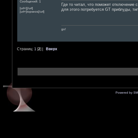
Сообщений: 1
Где то читал, что поможет отключение с
[url=][/url]
для этого потребуется GT приблуды, ти
[url=]topseos[/url]
go!
Страниц:
1
[
2
] |
Вверх
Powered by SM