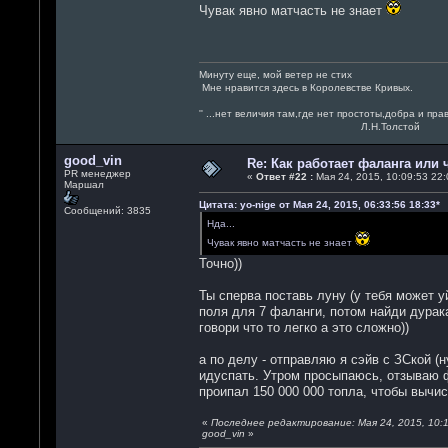
Чувак явно матчасть не знает
Минуту еще, мой ветер не стих
Мне нравится здесь в Королевстве Кривых.
'' ...нет величия там,где нет простоты,добра и пра
Л.Н.Толстой
good_vin
Re: Как работает фаланга или 
PR менеджер
«
Ответ #22 :
Мая 24, 2015, 10:09:53 22:
Маршал
Цитата: yo-nige от Мая 24, 2015, 06:33:56 18:33*
Сообщений: 3835
Нда...
Чувак явно матчасть не знает
Точно))
Ты сперва поставь луну (у тебя может уй
поля для 7 фаланги, потом найди дурак
говори что то легко а это сложно))
а по делу - отправляю я сэйв с ЗСкой (
идуспать. Утром просыпаюсь, отзываю ф
проипал 150 000 000 топла, чтобы вычисл
«
Последнее редактирование: Мая 24, 2015, 10:1
good_vin
»