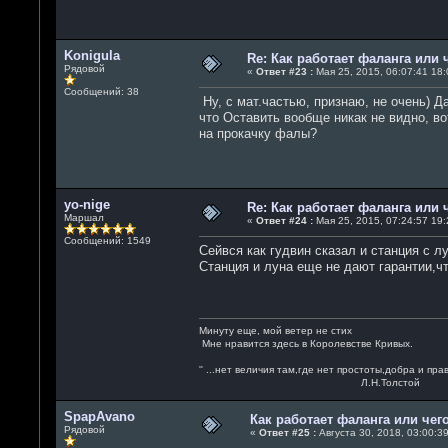
Konigula
Re: Как работает фаланга или 
Рядовой
«
Ответ #23 :
Мая 25, 2015, 06:07:41 18:
Сообщений: 38
Ну, с мат.частью, признаю, не очень) Д
что Оставить вообще никак не видно, во
на прокачку фалы?
yo-nige
Re: Как работает фаланга или 
Маршал
«
Ответ #24 :
Мая 25, 2015, 07:24:57 19:
Сообщений: 1549
Сейвся как гудвин сказал и станция с л
Станция и луна еще не дают гарантии,чт
Минуту еще, мой ветер не стих
Мне нравится здесь в Королевстве Кривых.
'' ...нет величия там,где нет простоты,добра и пра
Л.Н.Толстой
SpapAvano
Как работает фаланга или чег
Рядовой
«
Ответ #25 :
Августа 30, 2018, 03:00:39