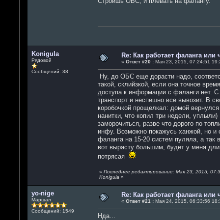
Строишь ОБС, и плевать на фалангу.
Konigula
Re: Как работает фаланга или 
Рядовой
«
Ответ #20 :
Мая 23, 2015, 07:24:51 19:
Сообщений: 38
Ну, до ОБС еще дорасти надо, соответс
такой, склийзкой, если она точное время
доступа к информации с фаланги нет. С
транспорт и неспешно все вывозит. В св
коробочкой прощелкал: домой вернулся 
нанитки, что копил три недели, уплыли)
заморочиться, разве что дорого по топл
инфу. Возможно покажусь ханжой, но и 
фаланга на 15-20 систем пуляла, а так в
вот вырасту большим, будет у меня длин
потрясая
«
Последнее редактирование: Мая 23, 2015, 07:3
Konigula
»
yo-nige
Re: Как работает фаланга или 
Маршал
«
Ответ #21 :
Мая 24, 2015, 06:33:56 18:
Сообщений: 1549
Нда...