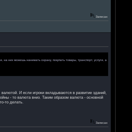
Записан
, на них можешь нанимать охрану, покупать товары, транспорт, услуги, а
с валютой. И если игроки вкладываются в развитие зданий,
ойны - то валюта вниз. Таким образом валюта - основной
то-то делать.
Записан