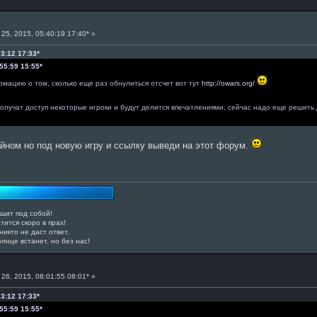
25, 2015, 05:40:19 17:40* »
33:12 17:33*
:55:59 15:55*
рмацию о том, сколько еще раз обнулиться отсчет вот тут
http://owars.org/
о получат доступ некоторые игроки и будут делится впечатлениями, сейчас надо еще решит
йном но под новую игру и ссылку выведи на этот форум.
шит под собой!
тится скоро в прах!
никто не даст ответ,
олнце встанет, но без нас!
26, 2015, 08:01:55 08:01* »
33:12 17:33*
:55:59 15:55*