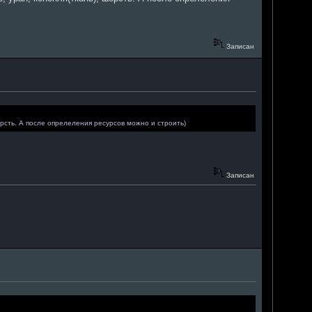
Записан
шерсть. А после опрелеления ресурсов можно и строить)
Записан