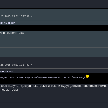
25, 2015, 05:31:13 17:31* »
:39:15 16:39*
уг и геополитика
25, 2015, 05:33:12 17:33* »
5:59 15:55*
ацию о том, сколько еще раз обнулиться отсчет вот тут
http://owars.org/
е скоро получат доступ некоторые игроки и будут делится впечатлениями
ь новые темы