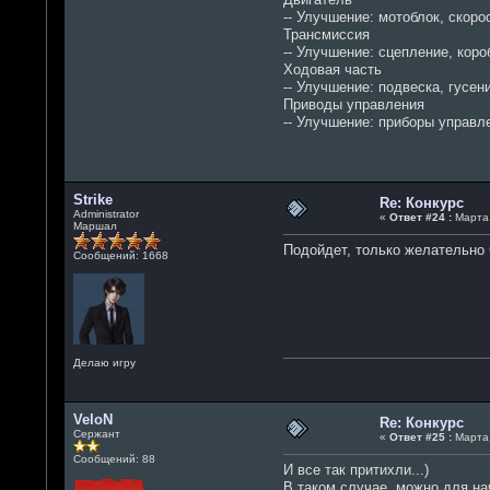
-- Улучшение: мотоблок, скоро
Трансмиссия
-- Улучшение: сцепление, кор
Ходовая часть
-- Улучшение: подвеска, гусен
Приводы управления
-- Улучшение: приборы управле
Strike
Re: Конкурс
Administrator
«
Ответ #24 :
Марта 
Маршал
Подойдет, только желательно 
Сообщений: 1668
Делаю игру
VeloN
Re: Конкурс
Сержант
«
Ответ #25 :
Марта 
Сообщений: 88
И все так притихли...)
В таком случае, можно для нач