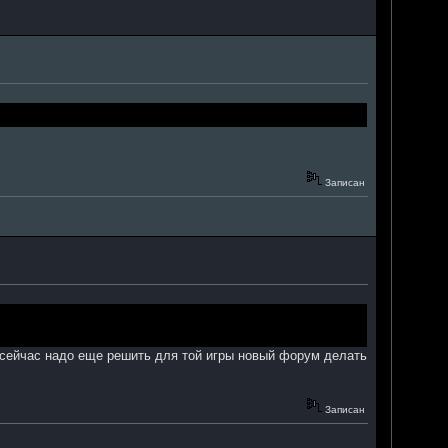
Записан
, сейчас надо еще решить для той игры новый форум делать
Записан