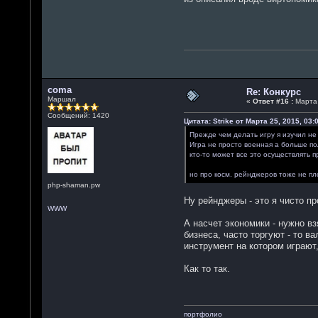
coma
Re: Конкурс
Маршал
«
Ответ #16 :
Марта 
Сообщений: 1420
Цитата: Strike от Марта 25, 2015, 03:
Прежде чем делать игру я изучил не
Игра не просто военная а больше по
кто-то может все это осуществлять 
но про косм. рейнджеров тоже не пл
php-shaman.pw
Ну рейнджеры - это я чисто п
WWW
А насчет экономики - нужно вз
бизнеса, часто торгуют - то в
инструмент на котором играют,
Как то так.
портфолио