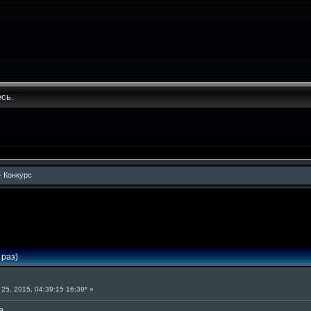
есь
.
-
Конкурс
 раз)
25, 2015, 04:39:15 16:39* »
а