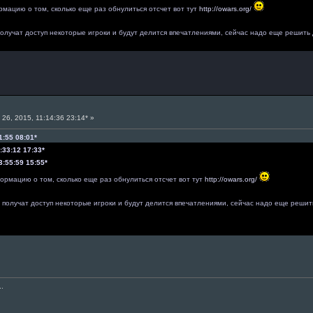
рмацию о том, сколько еще раз обнулиться отсчет вот тут
http://owars.org/
о получат доступ некоторые игроки и будут делится впечатлениями, сейчас надо еще решит
26, 2015, 11:14:36 23:14* »
1:55 08:01*
:33:12 17:33*
3:55:59 15:55*
ормацию о том, сколько еще раз обнулиться отсчет вот тут
http://owars.org/
ро получат доступ некоторые игроки и будут делится впечатлениями, сейчас надо еще реши
..