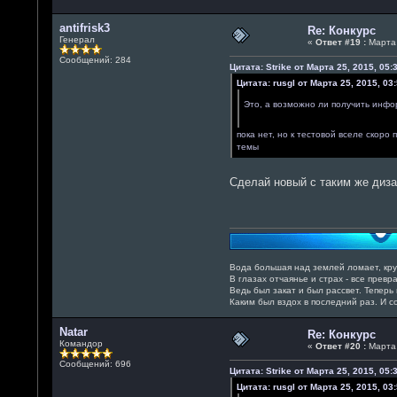
antifrisk3
Re: Конкурс
Генерал
«
Ответ #19 :
Марта 
Сообщений: 284
Цитата: Strike от Марта 25, 2015, 05:
Цитата: rusgl от Марта 25, 2015, 03
Это, а возможно ли получить инфо
пока нет, но к тестовой вселе скор
темы
Сделай новый с таким же диза
Вода большая над землей ломает, кру
В глазах отчаянье и страх - все превра
Ведь был закат и был рассвет. Теперь 
Каким был вздох в последний раз. И с
Natar
Re: Конкурс
Командор
«
Ответ #20 :
Марта 
Сообщений: 696
Цитата: Strike от Марта 25, 2015, 05:
Цитата: rusgl от Марта 25, 2015, 03