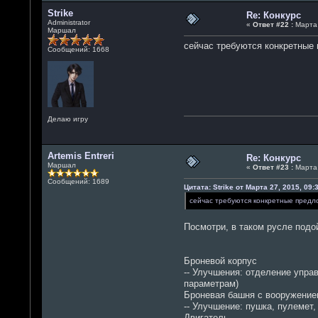
Strike
Re: Конкурс
Administrator
«
Ответ #22 :
Марта 
Маршал
сейчас требуются конкретные 
Сообщений: 1668
Делаю игру
Artemis Entreri
Re: Конкурс
Маршал
«
Ответ #23 :
Марта 
Сообщений: 1689
Цитата: Strike от Марта 27, 2015, 09:
сейчас требуются конкретные предло
Посмотри, в таком русле подо
Броневой корпус
-- Улучшения: отделение упр
параметрам)
Броневая башня с вооружени
-- Улучшение: пушка, пулемет,
Двигатель