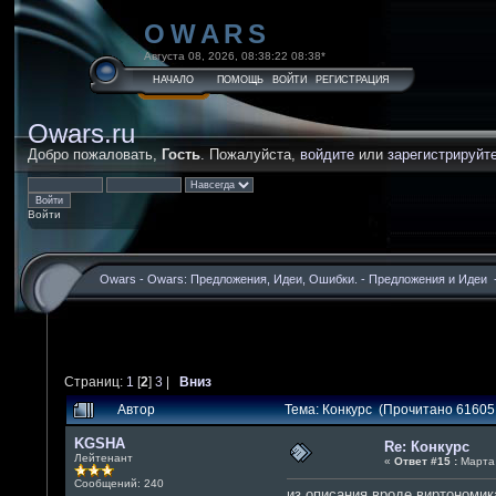
OWARS
Августа 08, 2026, 08:38:22 08:38*
НАЧАЛО
ПОМОЩЬ
ВОЙТИ
РЕГИСТРАЦИЯ
Owars.ru
Добро пожаловать,
Гость
. Пожалуйста,
войдите
или
зарегистрируйт
Войти
Owars
-
Owars: Предложения, Идеи, Ошибки.
-
Предложения и Идеи
Страниц:
1
[
2
]
3
|
Вниз
Автор
Тема: Конкурс (Прочитано 61605
KGSHA
Re: Конкурс
Лейтенант
«
Ответ #15 :
Марта 
Сообщений: 240
из описания вроде виртономик