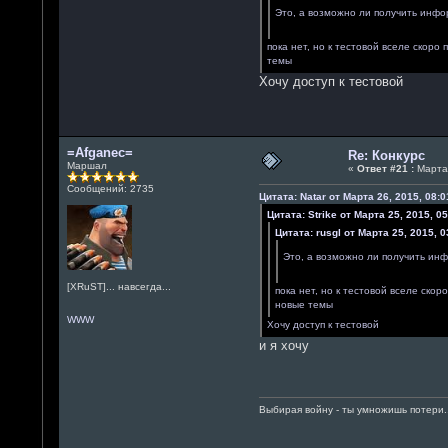
Это, а возможно ли получить инфо
пока нет, но к тестовой вселе скор
темы
Хочу доступ к тестовой
=Afganec=
Re: Конкурс
Маршал
«
Ответ #21 :
Марта 
Сообщений: 2735
Цитата: Natar от Марта 26, 2015, 08:0
Цитата: Strike от Марта 25, 2015, 05
Цитата: rusgl от Марта 25, 2015, 0
Это, а возможно ли получить инф
[XRuST]... навсегда...
пока нет, но к тестовой вселе ско
новые темы
WWW
Хочу доступ к тестовой
и я хочу
Выбирая войну - ты умножишь потери.