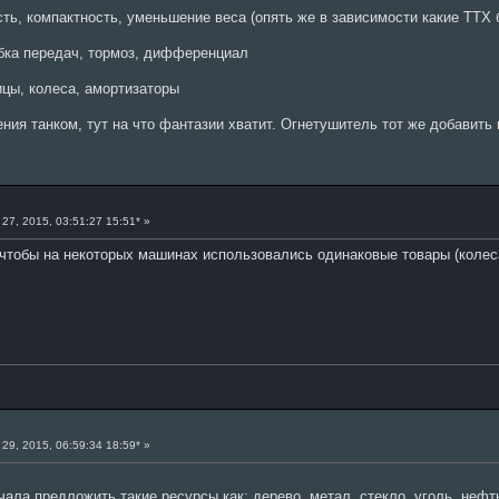
сть, компактность, уменьшение веса (опять же в зависимости какие ТТХ 
обка передач, тормоз, дифференциал
ицы, колеса, амортизаторы
ния танком, тут на что фантазии хватит. Огнетушитель тот же добавить 
27, 2015, 03:51:27 15:51* »
чтобы на некоторых машинах использовались одинаковые товары (колеса
29, 2015, 06:59:34 18:59* »
ала предложить такие ресурсы как: дерево, метал, стекло, уголь, нефть