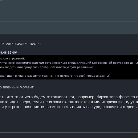
25, 2015, 04:49:50 16:49* »
09:46 15:09*
 мало стратегий.
литическо-экономическая там есть несколько специализаций где основной ресурс это деньги
производить или продавать товар, оказывать услуги различные.
охая идея в плане развития техники, но немного игровой процесс разный.
ро военный момент
ять что-то от чего будем отталкиваться, например, биржа типа форекса 
алюта идет вверх, если же игроки вкладываются в милитаризацию, идут в
 и у игроков появляется возможность влиять на курс, а значит интерес ч