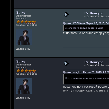
Strike
Re: Конкурс
Administrator
«
Ответ #17 :
Марта 
Маршал
Цитата: KGSHA от Марта 25, 2015, 04
Сообщений: 1668
из описания вроде виртономика
типа того но больше сфер усл
Делаю игру
Strike
Re: Конкурс
Administrator
«
Ответ #18 :
Марта 
Маршал
Цитата: rusgl от Марта 25, 2015, 03:5
Сообщений: 1668
Это, а возможно ли получить информ
пока нет, но к тестовой всел
или тут продолжать развиват
Делаю игру