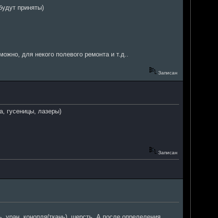
будут приняты)
можно, для некого полевого ремонта и т.д..
Записан
, гусеницы, лазеры)
Записан
, уран, конопля(ткань), шерсть. А после опрелеления