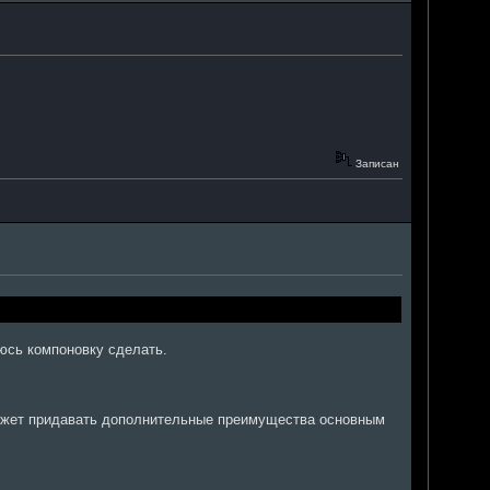
Записан
аюсь компоновку сделать.
может придавать дополнительные преимущества основным