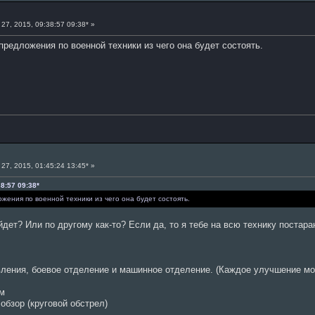
27, 2015, 09:38:57 09:38* »
предложения по военной техники из чего она будет состоять.
27, 2015, 01:45:24 13:45* »
38:57 09:38*
жения по военной техники из чего она будет состоять.
йдет? Или по другому как-то? Если да, то я тебе на всю технику постар
авления, боевое отделение и машинное отделение. (Каждое улучшение 
ем
 обзор (круговой обстрел)