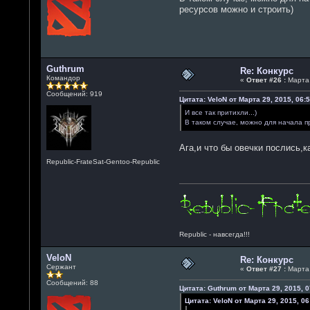
ресурсов можно и строить)
Guthrum
Re: Конкурс
Командор
«
Ответ #26 :
Марта 
Сообщений: 919
Цитата: VeloN от Марта 29, 2015, 06:5
И все так притихли...)
В таком случае, можно для начала пр
Ага,и что бы овечки послись,к
Republic-FrateSat-Gentoo-Republic
Republic - навсегда!!!
VeloN
Re: Конкурс
Сержант
«
Ответ #27 :
Марта 
Сообщений: 88
Цитата: Guthrum от Марта 29, 2015, 0
Цитата: VeloN от Марта 29, 2015, 06