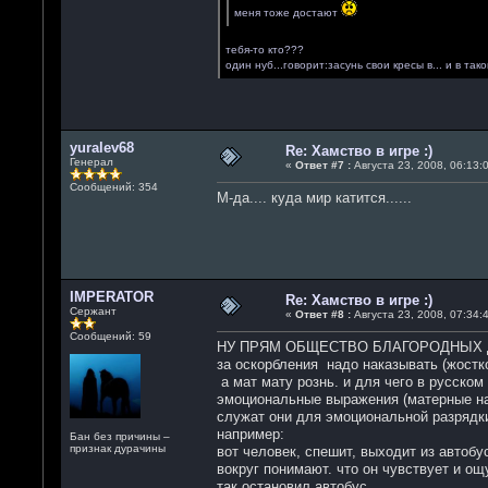
меня тоже достают
тебя-то кто???
один нуб...говорит:засунь свои кресы в... и в так
yuralev68
Re: Хамство в игре :)
Генерал
«
Ответ #7 :
Августа 23, 2008, 06:13:0
Сообщений: 354
М-да.... куда мир катится......
IMPERATOR
Re: Хамство в игре :)
Сержант
«
Ответ #8 :
Августа 23, 2008, 07:34:4
Сообщений: 59
НУ ПРЯМ ОБЩЕСТВО БЛАГОРОДНЫХ
за оскорбления надо наказывать (жостк
а мат мату рознь. и для чего в русском
эмоциональные выражения (матерные на 
служат они для эмоциональной разрядки
например:
Бан без причины –
признак дурачины
вот человек, спешит, выходит из автоб
вокруг понимают. что он чувствует и ощ
так остановил автобус.