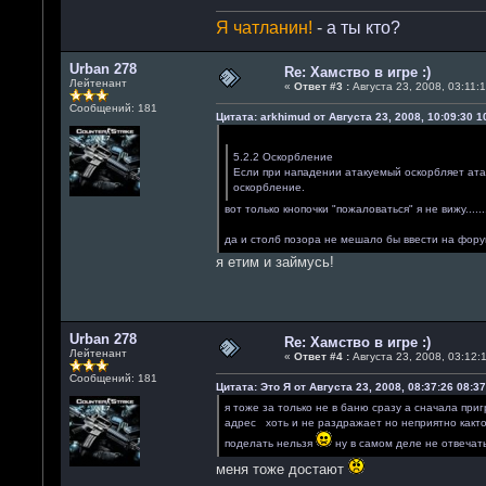
Я чатланин!
-
а ты кто?
Urban 278
Re: Хамство в игре :)
Лейтенант
«
Ответ #3 :
Августа 23, 2008, 03:11:1
Сообщений: 181
Цитата: arkhimud от Августа 23, 2008, 10:09:30 1
Цитировать
5.2.2 Оскорбление
Если при нападении атакуемый оскорбляет атак
оскорбление.
вот только кнопочки "пожаловаться" я не вижу........
да и столб позора не мешало бы ввести на форуме
я етим и займусь!
Urban 278
Re: Хамство в игре :)
Лейтенант
«
Ответ #4 :
Августа 23, 2008, 03:12:1
Сообщений: 181
Цитата: Это Я от Августа 23, 2008, 08:37:26 08:37
я тоже за только не в баню сразу а сначала при
адрес хоть и не раздражает но неприятно както 
поделать нельзя
ну в самом деле не отвечат
меня тоже достают