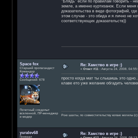
"Блядь" если по правилам говорить - 
земле, а именно куртизанок. Если меня
доказательства в виде фотографий, где
этом случае - это обида и я лично не х
соответствующих доказательств))
Space fox
Re: Хамство в игре :)
Старший пропагандист
«
Ответ #11 :
Августа 24, 2008, 04:55:
Командор
просто когда мат ты слышишь это одно..
Сообщений: 678
клаве ето уже желание обгадить человек
Почетный следопыт
вселенной, ПР-менеджер
Рою шахты, по совместительству копаю могилы (с) 
и модер
yuralev68
Re: Хамство в игре :)
Генерал
«
Ответ #12 :
Августа 24, 2008, 08:13: