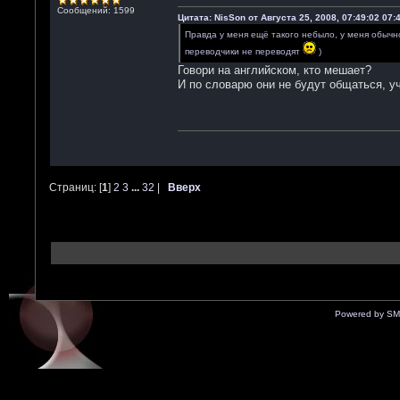
Сообщений: 1599
Цитата: NisSon от Августа 25, 2008, 07:49:02 07:
Правда у меня ещё такого небыло, у меня обычно
переводчики не переводят
)
Говори на английском, кто мешает?
И по словарю они не будут общаться, у
Страниц: [
1
]
2
3
...
32
|
Вверх
Powered by SM