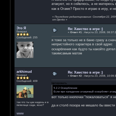
атакуют, но я сейвлюсь, а не матерюсь в
как в Огаме? Просто я играю в игру, и
«
Последнее редактирование: Сентября 22, 2009,
от Djenko
»
Это Я
Re: Хамство в игре :)
Генерал
«
Ответ #1 :
Августа 23, 2008, 08:37:2
Сообщений: 255
я тоже за только не в баню сразу а сн
непристойного характера в свой адрес 
оскарбления как будто ты какойто дятел
такимсамым матом
arkhimud
Re: Хамство в игре :)
Генерал
«
Ответ #2 :
Августа 23, 2008, 10:09:3
Сообщений: 409
Цитировать
5.2.2 Оскорбление
Если при нападении атакуемый оскорбляет атаку
вот только кнопочки "пожаловаться" я не в
так что ты цак надень и в
да и столб позора не мешало бы ввести 
пепелаце сиди, ясно?
WWW