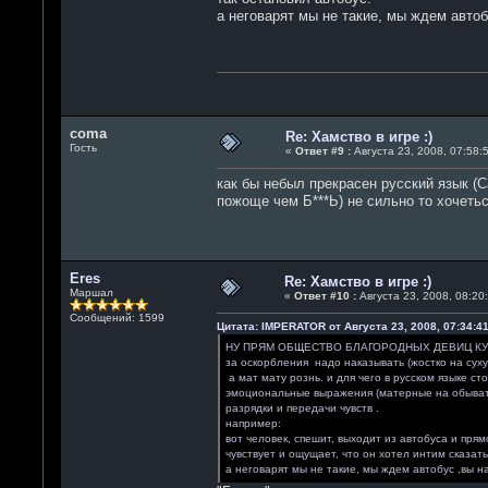
а неговарят мы не такие, мы ждем автобу
coma
Re: Хамство в игре :)
Гость
«
Ответ #9 :
Августа 23, 2008, 07:58:5
как бы небыл прекрасен русский язык (
пожоще чем Б***Ь) не сильно то хочетьс
Eres
Re: Хамство в игре :)
Маршал
«
Ответ #10 :
Августа 23, 2008, 08:20:
Сообщений: 1599
Цитата: IMPERATOR от Августа 23, 2008, 07:34:41
НУ ПРЯМ ОБЩЕСТВО БЛАГОРОДНЫХ ДЕВИЦ К
за оскорбления надо наказывать (жостко на суху
а мат мату рознь. и для чего в русском языке с
эмоциональные выражения (матерные на обывател
разрядки и передачи чувств .
например:
вот человек, спешит, выходит из автобуса и пря
чувствует и ощущает, что он хотел интим сказать
а неговарят мы не такие, мы ждем автобус ,вы на