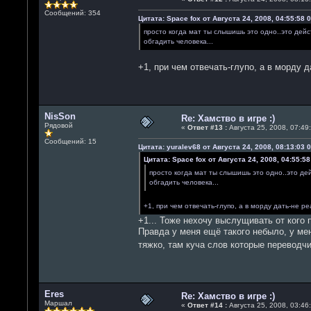
Сообщений: 354
Цитата: Space fox от Августа 24, 2008, 04:55:58 0
просто когда мат ты слышишь это одно..это дейс
обгадить человека...
+1, при чем отвечать-глупо, а в морду д
NisSon
Re: Хамство в игре :)
Рядовой
«
Ответ #13 :
Августа 25, 2008, 07:49:
Сообщений: 15
Цитата: yuralev68 от Августа 24, 2008, 08:13:03 0
Цитата: Space fox от Августа 24, 2008, 04:55:58
просто когда мат ты слышишь это одно..это де
обгадить человека...
+1, при чем отвечать-глупо, а в морду дать-не р
+1... Тоже нехочу выслущивать от кого п
Правда у меня ещё такого небыло, у мен
тяжко, там куча слов которые переводч
Eres
Re: Хамство в игре :)
Маршал
«
Ответ #14 :
Августа 25, 2008, 03:46: