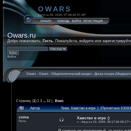
OWARS
Августа 09, 2026, 07:38:30 07:38*
НАЧАЛО
ПОМОЩЬ
ВОЙТИ
РЕГИСТРАЦИЯ
Owars.ru
Добро пожаловать,
Гость
. Пожалуйста,
войдите
или
зарегистрируйт
Войти
Owars
-
Owars : Общеполитический раздел
-
Доска позора
(Модерато
Страниц: [
1
]
2
3
...
32
|
Вниз
Автор
Тема: Хамство в игре :) (Прочитано 63093
coma
Хамство в игре :)
Гость
«
:
Августа 23, 2008, 08:17:06 08:17* 
Я конечно не придирчивый, но когда нуб